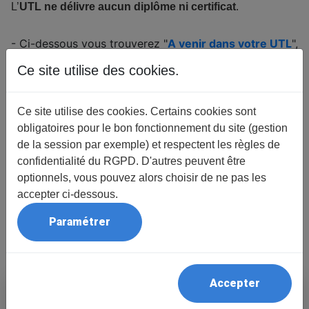
L’
UTL ne délivre aucun diplôme ni certificat
.
- Ci-dessous vous trouverez "
A venir dans votre UTL
",
l'
agenda des activités
de l'UTL
1 mois glissant
,
Ce site utilise des cookies.
suivi des "
dernières actualités de notre UTL
".
- Les
programmes de chaque trimestre
,
mis à jour
, sont
Ce site utilise des cookies. Certains cookies sont
accessibles dans la rubrique
"
Conférences
".
obligatoires pour le bon fonctionnement du site (gestion
-
Vous avez accès à
plus d'informations et réponses
de la session par exemple) et respectent les règles de
à quelques questions
sur l'UTL et notre site
,
confidentialité du RGPD. D'autres peuvent être
dans la rubrique "
Informations-Questions
optionnels, vous pouvez alors choisir de ne pas les
fréquentes
"
accepter ci-dessous.
Nos dernières actualités
Paramétrer
Accepter
Adhésion
Le site WEB