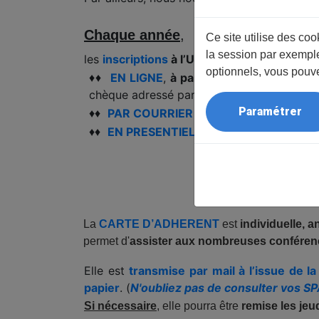
Chaque année
,
Ce site utilise des co
la session par exemple
les
inscriptions
à l’UTL de Quimper
sont po
optionnels, vous pouve
♦♦
EN LIGNE
,
à partir du site
de l’UTL (i
chèque adressé par courrier à l’adresse de
Paramétrer
♦♦
PAR COURRIER
à l’
adresse de l’UTL 
♦♦
EN PRESENTIEL
,
à l'accueil de l'UTL au
PAS D’ADHESION P
La
CARTE D’ADHERENT
est
individuelle, a
permet d'
assister aux nombreuses confére
Elle est
transmise par mail à l’issue de la 
papier
. (
N'oubliez pas de consulter vos 
Si nécessaire
, elle pourra être
remise
les jeu