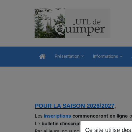
Présentation
Informations
POUR LA SAISON 2026/2027
,
Les
inscriptions
commenceront
en ligne
Le
bulletin d'inscription 26/27
vous sera
a
Ce site utilise de
Par ailleurs, nous nous retrouverons le
24 