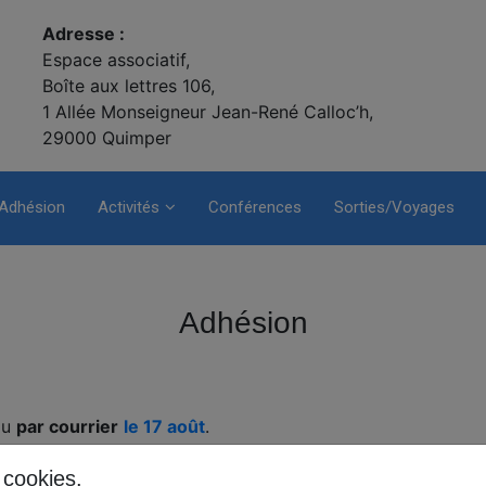
Adresse :
Espace associatif,
Boîte aux lettres 106,
1 Allée Monseigneur Jean-René Calloc’h,
29000 Quimper
Adhésion
Activités
Conférences
Sorties/Voyages
Adhésion
ou
par courrier
le 17 août
.
ccessible quelques jours avant.
s cookies.
septembre
à partir de 14h, comme à l'accoutumée, pour le