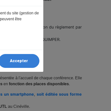
ent du site (gestion de
 peuvent être
ligne,
ou
,
après réception du règlement par
an-René Calloc’h, 29000 QUIMPER.
Accepter
TACT SUR LE SITE.
 présentée à l'accueil de chaque conférence. Elle
és
en
fonction des places disponibles
.
ans un smartphone
,
soit éditée sous forme
’UTL
au Cinéville.