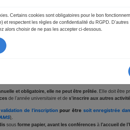
okies. Certains cookies sont obligatoires pour le bon fonctionnem
) et respectent les règles de confidentialité du RGPD. D'autres
ssibles sous les formes suivantes :
z alors choisir de ne pas les accepter ci-dessous.
nscription prise en compte uniquement après paiement en 
 l’UTL)
de Quimper
, Boîte aux lettres 106, 1 Allée Monseigneur Je
 Cinéville
,
avant les conférences du jeudi
.
ATTENTION
!
OSSIBLE
PAR COURRIEL OU PAR LE FORMULAIRE DE CON
nnuelle et obligatoire, elle ne peut être prêtée
. Elle doit être
nces
de l'année universitaire et de
s'inscrire aux autres activit
validation de l’inscription
pour être
soit enregistrée d
SPAMS
)
.
dis
sous
forme papier, avant les conférences
à
l’accueil de l