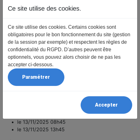
l’UTL au Cinéville
auprès de Marie-Alexine Prigent
,
Ce site utilise des cookies.
le
jeudi 13
et le
jeudi 20 novembre
matins et après-midi
avant les conférences
.
Vous trouverez les données de ces voyages dans
Ce site utilise des cookies. Certains cookies sont
"
Sorties/Voyages
".
obligatoires pour le bon fonctionnement du site (gestion
de la session par exemple) et respectent les règles de
confidentialité du RGPD. D'autres peuvent être
Détail
optionnels, vous pouvez alors choisir de ne pas les
Animateurs/Professeurs
accepter ci-dessous.
- UTL QP -
Paramétrer
Lieu
Cinéville
Durée
00h00
Accepter
Session
le 13/11/2025 08h45
le 13/11/2025 13h45