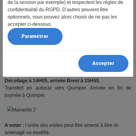
(durée 1h30), une des trois cités les plus anciennes
de la session par exemple) et respectent les règles de
d’Europe avec ses 26 siècles d’histoire :
la Vieille Ville
, et
confidentialité du RGPD. D'autres peuvent être
le Quartier du "Panier"
, le plus vieux de la ville, mêlant
optionnels, vous pouvez alors choisir de ne pas les
charme et authenticité. Continuation par la découverte du
accepter ci-dessous.
Mucem
(
Musée des civilisations de l’Europe et de la
Paramétrer
Méditerranée
), haut lieu de l’architecture et du patrimoine,
situé à l’entrée du port sur le môle portuaire du J4 et dans
le fort St Jean. (visite des extérieurs et selon disponibilités
car « journées du Patrimoine »).
Accepter
Transfert vers l’aéroport. Assistance aéroport. Déjeuner
libre à l’aéroport.
Décollage à 14H05, arrivée Brest à 15H55.
Transfert en autocar vers Quimper. Arrivée en fin de
journée à Quimper.
A noter :
l’ordre des visites peut être amené à être ré-
aménagé ou modifié.