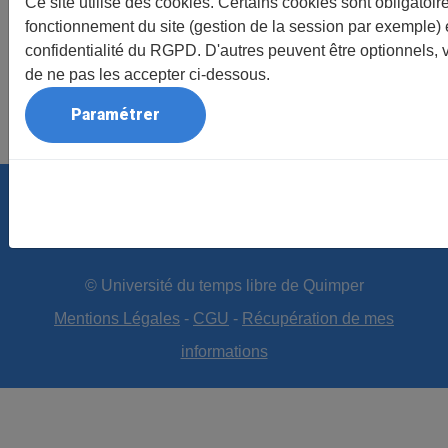
Ce site utilise des cookies. Certains cookies sont obligatoir
-
Programme des conférences de l'automne 2026/20
fonctionnement du site (gestion de la session par exemple) e
- Vous pouvez retrouver les programmes des années p
confidentialité du RGPD. D'autres peuvent être optionnels, 
Nos anciennes conférences
"
de ne pas les accepter ci-dessous.
Paramétrer
Les prochaines conférences
Accueil
Adhésion
Activités
Conférences
Sorties/Voyages
Actualités
Contact
© Université du temps libre de Quimper
Mentions Légales
-
CGU
-
Récupération de mes
informations